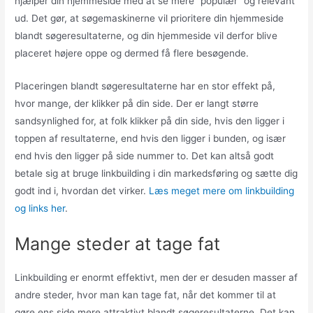
hjælper din hjemmeside med at se mere ”populær” og relevant
ud. Det gør, at søgemaskinerne vil prioritere din hjemmeside
blandt søgeresultaterne, og din hjemmeside vil derfor blive
placeret højere oppe og dermed få flere besøgende.
Placeringen blandt søgeresultaterne har en stor effekt på,
hvor mange, der klikker på din side. Der er langt større
sandsynlighed for, at folk klikker på din side, hvis den ligger i
toppen af resultaterne, end hvis den ligger i bunden, og især
end hvis den ligger på side nummer to. Det kan altså godt
betale sig at bruge linkbuilding i din markedsføring og sætte dig
godt ind i, hvordan det virker.
Læs meget mere om linkbuilding
og links her
.
Mange steder at tage fat
Linkbuilding er enormt effektivt, men der er desuden masser af
andre steder, hvor man kan tage fat, når det kommer til at
gøre ens side mere attraktivt blandt søgeresultaterne. Det kan