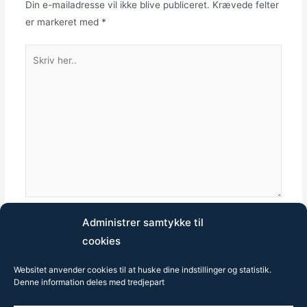
Din e-mailadresse vil ikke blive publiceret.
Krævede felter
er markeret med
*
Skriv
her..
Administrer samtykke til
Dit
Din
Websted
cookies
navn*
e-
mail*
Websitet anvender cookies til at huske dine indstillinger og statistik.
Denne information deles med tredjepart