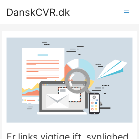
Gå
DanskCVR.dk
til
Main
indholdet
Men
Er links vigtige ift. synlighed