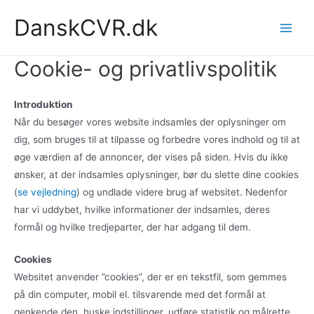
Gå
DanskCVR.dk
til
Main
indholdet
Cookie- og privatlivspolitik
Men
Introduktion
Når du besøger vores website indsamles der oplysninger om
dig, som bruges til at tilpasse og forbedre vores indhold og til at
øge værdien af de annoncer, der vises på siden. Hvis du ikke
ønsker, at der indsamles oplysninger, bør du slette dine cookies
(
se vejledning
) og undlade videre brug af websitet. Nedenfor
har vi uddybet, hvilke informationer der indsamles, deres
formål og hvilke tredjeparter, der har adgang til dem.
Cookies
Websitet anvender ”cookies”, der er en tekstfil, som gemmes
på din computer, mobil el. tilsvarende med det formål at
genkende den, huske indstillinger, udføre statistik og målrette