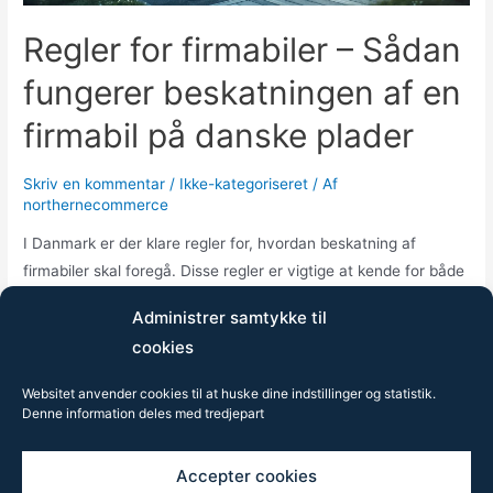
Regler for firmabiler – Sådan
fungerer beskatningen af en
firmabil på danske plader
Skriv en kommentar
/
Ikke-kategoriseret
/ Af
northernecommerce
I Danmark er der klare regler for, hvordan beskatning af
firmabiler skal foregå. Disse regler er vigtige at kende for både
arbejdsgivere og medarbejdere, der benytter sig af en firmabil.
Administrer samtykke til
I denne artikel vil vi gennemgå de grundlæggende principper
cookies
for beskatning af firmabiler, herunder hvordan beskatningen
beregnes, hvilke typer af firmabiler der findes, og hvordan …
Websitet anvender cookies til at huske dine indstillinger og statistik.
Denne information deles med tredjepart
Regler
Læs mere »
for
Accepter cookies
firmabiler