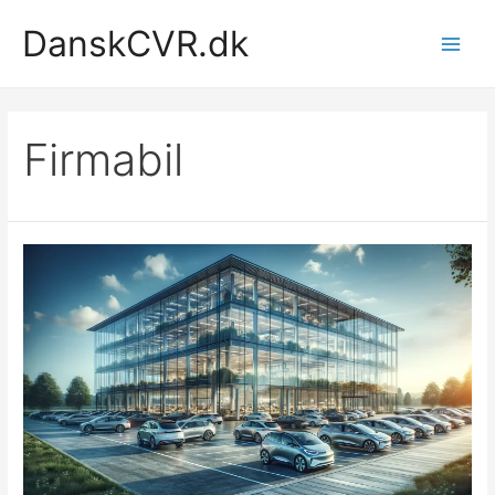
Gå
DanskCVR.dk
til
Main
indholdet
Men
Firmabil