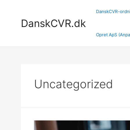
Gå
til
DanskCVR-ordn
indholdet
DanskCVR.dk
Opret ApS (Anpa
Uncategorized