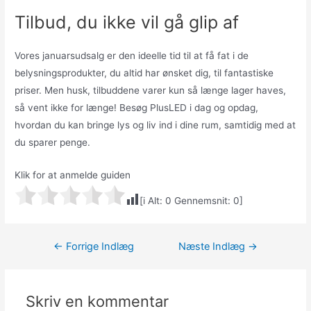
Tilbud, du ikke vil gå glip af
Vores januarsudsalg er den ideelle tid til at få fat i de
belysningsprodukter, du altid har ønsket dig, til fantastiske
priser. Men husk, tilbuddene varer kun så længe lager haves,
så vent ikke for længe! Besøg PlusLED i dag og opdag,
hvordan du kan bringe lys og liv ind i dine rum, samtidig med at
du sparer penge.
Klik for at anmelde guiden
[i Alt:
0
Gennemsnit:
0
]
Indlægsnavigation
←
Forrige Indlæg
Næste Indlæg
→
Skriv en kommentar