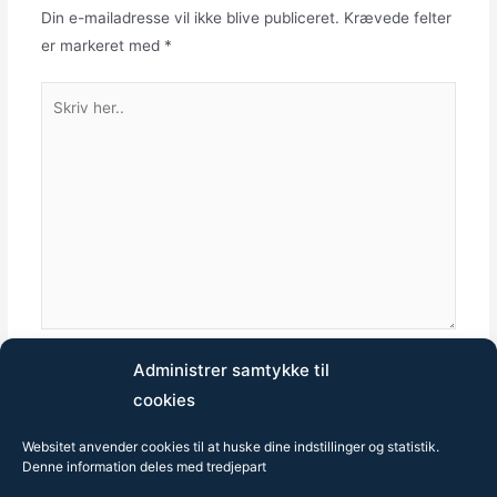
Din e-mailadresse vil ikke blive publiceret.
Krævede felter
er markeret med
*
Skriv
her..
Administrer samtykke til
Dit
Din
Websted
cookies
navn*
e-
mail*
Websitet anvender cookies til at huske dine indstillinger og statistik.
Denne information deles med tredjepart