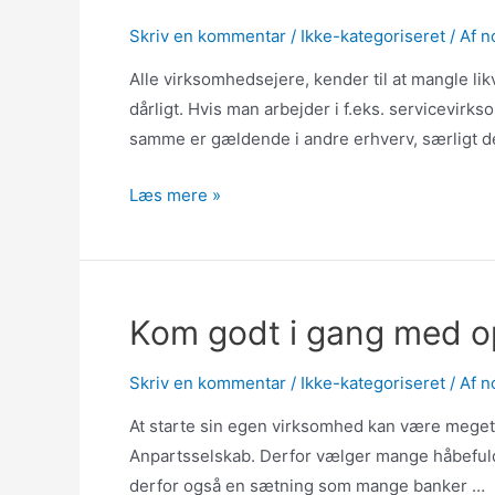
Skriv en kommentar
/
Ikke-kategoriseret
/ Af
n
Alle virksomhedsejere, kender til at mangle lik
dårligt. Hvis man arbejder i f.eks. servicevirk
samme er gældende i andre erhverv, særligt d
Et
Læs mere »
virksomhedslån
kan
være
med
Kom godt i gang med op
til
at
Skriv en kommentar
/
Ikke-kategoriseret
/ Af
n
vækste
At starte sin egen virksomhed kan være meget k
salget
Anpartsselskab. Derfor vælger mange håbefulde
derfor også en sætning som mange banker …