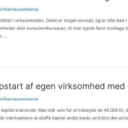
orthernecommerce
viditet i virksomheden. Dette er meget normalt, og er ofte ikke i
somheder eller konsulentbureauer, vil man typisk først modtage b
e …
start af egen virksomhed med 
orthernecommerce
apital krævende. Man står selv for at indskyde de 40.000 Kr, d
 iværksættere at skaffe kapital andet steds, end blot den priv