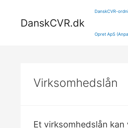
Gå
til
DanskCVR-ordn
indholdet
DanskCVR.dk
Opret ApS (Anpa
Virksomhedslån
Et virksomhedslån kan 