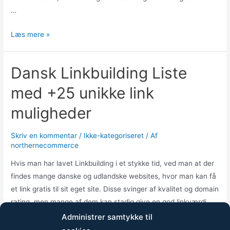
…
Kom
Læs mere »
godt
i
Dansk Linkbuilding Liste
gang
med
med +25 unikke link
opstart
muligheder
af
egen
Skriv en kommentar
/
Ikke-kategoriseret
/ Af
virksomhed
northernecommerce
med
et
Hvis man har lavet Linkbuilding i et stykke tid, ved man at der
lån
findes mange danske og udlandske websites, hvor man kan få
et link gratis til sit eget site. Disse svinger af kvalitet og domain
rating, men mange af dem kan stadig give en god linkværdi.
Mange linkkataloger er dog utroligt outdated, og mange …
Administrer samtykke til