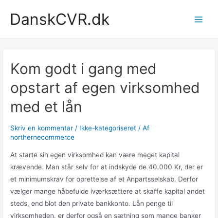
Gå
DanskCVR.dk
til
Main
indholdet
Men
Kom godt i gang med
opstart af egen virksomhed
med et lån
Skriv en kommentar
/
Ikke-kategoriseret
/ Af
northernecommerce
At starte sin egen virksomhed kan være meget kapital
krævende. Man står selv for at indskyde de 40.000 Kr, der er
et minimumskrav for oprettelse af et Anpartsselskab. Derfor
vælger mange håbefulde iværksættere at skaffe kapital andet
steds, end blot den private bankkonto. Lån penge til
virksomheden, er derfor også en sætning som mange banker